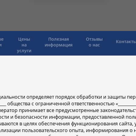
ые
Цены
Полезная
Отзывы
Контакт
и
на
информация
о нас
услуги
иальности определяет порядок обработки и защиты пе
__ общества с ограниченной ответственностью «_________
. Оператор принимает все предусмотренные законодател
ости и безопасности информации, предоставленной пол
ваются в целях обеспечения функционирования сайта, 
ализации пользовательского опыта, информирования о н