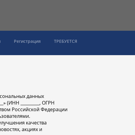
ы
Регистрация
ТРЕБУЕТСЯ
рсональных данных
_» (ИНН _________, ОГРН
ьством Российской Федерации
ьзователями.
улучшения качества
овостях, акциях и