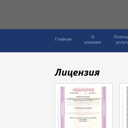
О
Платн
Главная
клинике
услуг
Лицензия