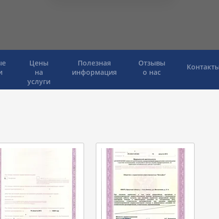
ые
Цены
Полезная
Отзывы
Контакт
и
на
информация
о нас
услуги